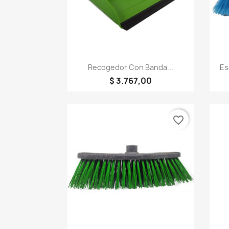
Vista rápida

Recogedor Con Banda...
Es
$ 3.767,00
favorite_border