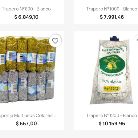
Vista rápida
Vista rápida


Trapero N°800 - Blanco
Trapero N°1000 - Blanco
$ 6.849,10
$ 7.991,46
favorite_border
fa
Vista rápida
Vista rápida


sponja Multiusos Colores...
Trapero N°1200 - Blanco
$ 667,00
$ 10.159,96