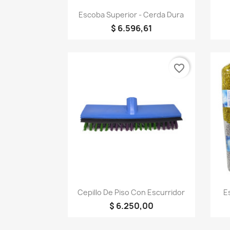
Vista rápida

Escoba Superior - Cerda Dura
$ 6.596,61
favorite_border
Vista rápida

Cepillo De Piso Con Escurridor
E
$ 6.250,00