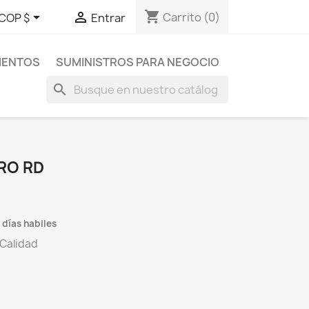
shopping_cart


Carrito
(0)
COP $
Entrar
MENTOS
SUMINISTROS PARA NEGOCIO
search
RO RD
 días habiles
 Calidad