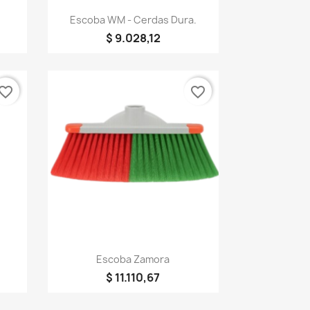
Vista rápida

Escoba WM - Cerdas Dura.
$ 9.028,12
vorite_border
favorite_border
Vista rápida

Escoba Zamora
$ 11.110,67