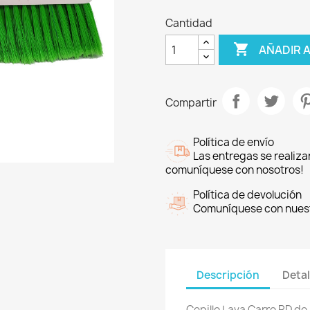
Cantidad

AÑADIR 
Compartir
Política de envío
Las entregas se realiza
comuníquese con nosotros!
Política de devolución
Comuníquese con nuestr
Descripción
Detal
Cepillo Lava Carro RD de 