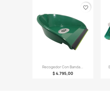
favorite_border
Vista rápida

Recogedor Con Banda...
$ 4.795,00