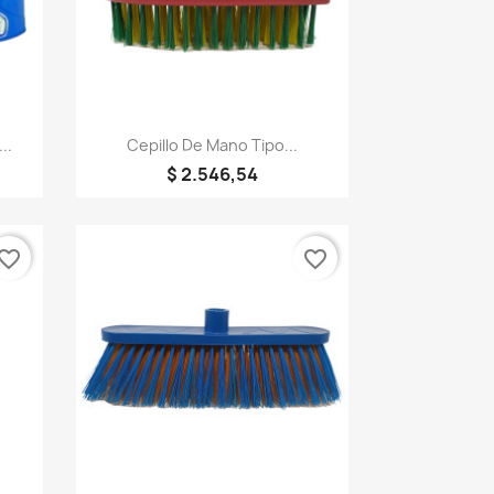
Vista rápida

..
Cepillo De Mano Tipo...
$ 2.546,54
vorite_border
favorite_border