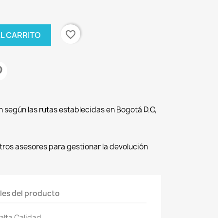
favorite_border
AL CARRITO
n según las rutas establecidas en Bogotá D.C,
os asesores para gestionar la devolución
les del producto
alta Calidad