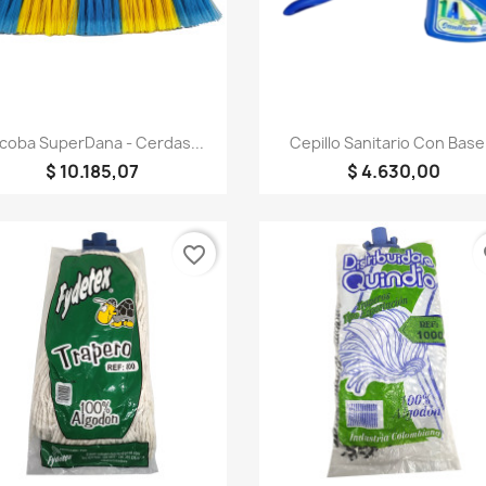
Vista rápida
Vista rápida


coba SuperDana - Cerdas...
Cepillo Sanitario Con Base.
$ 10.185,07
$ 4.630,00
favorite_border
fa