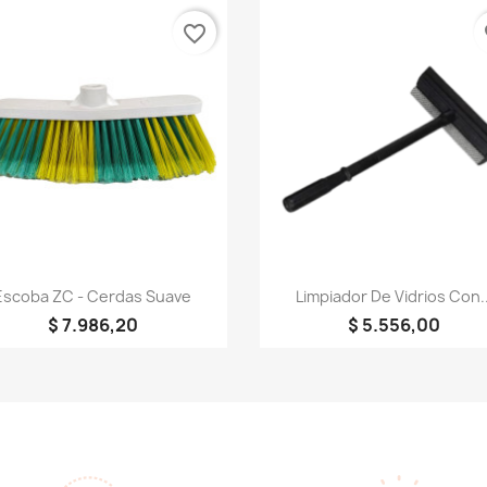
favorite_border
fa
Vista rápida
Vista rápida


Escoba ZC - Cerdas Suave
Limpiador De Vidrios Con..
$ 7.986,20
$ 5.556,00