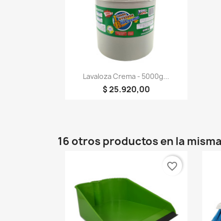
Vista rápida

Lavaloza Crema - 5000g...
$ 25.920,00
16 otros productos en la misma
favorite_border