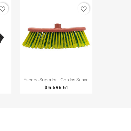
vorite_border
favorite_border
Vista rápida

.
Escoba Superior - Cerdas Suave
$ 6.596,61