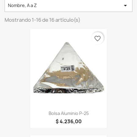

Nombre, A a Z
Mostrando 1-16 de 16 artículo(s)
favorite_border
Bolsa Aluminio P-25
$ 4.236,00