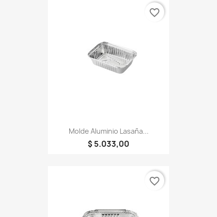
favorite_border
Molde Aluminio Lasaña...
$ 5.033,00
favorite_border