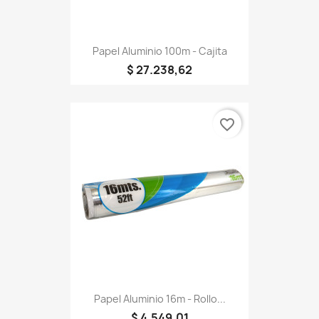
Papel Aluminio 100m - Cajita
$ 27.238,62
favorite_border
Papel Aluminio 16m - Rollo...
$ 4.549,01