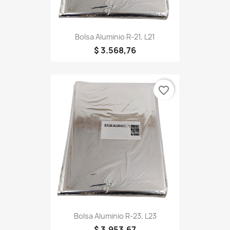
Bolsa Aluminio R-21, L21
$ 3.568,76
favorite_border
Bolsa Aluminio R-23, L23
$ 3.953,67