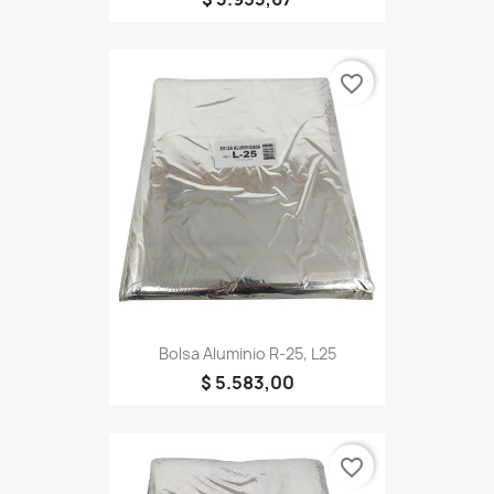
favorite_border
Bolsa Aluminio R-25, L25
$ 5.583,00
favorite_border