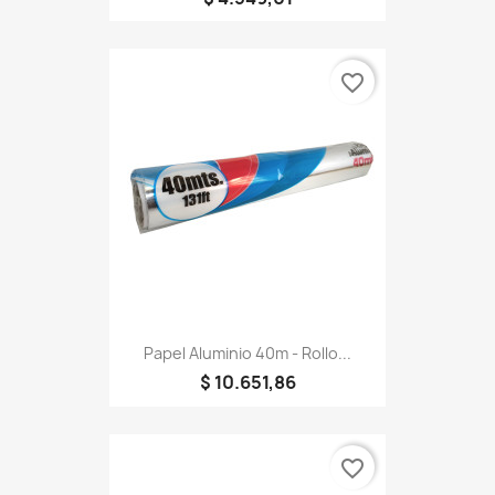
favorite_border
Papel Aluminio 40m - Rollo...
$ 10.651,86
favorite_border