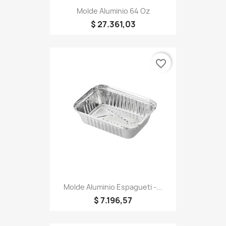
Molde Aluminio 64 Oz
$ 27.361,03
favorite_border
Molde Aluminio Espagueti -...
$ 7.196,57