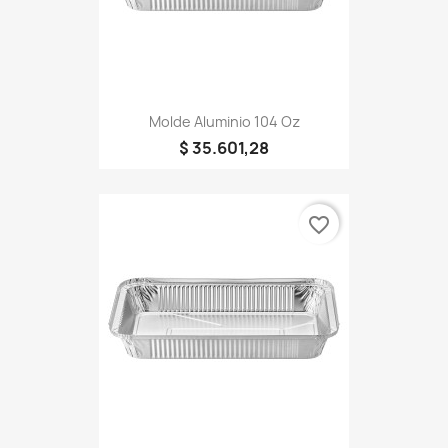
Molde Aluminio 104 Oz
$ 35.601,28
favorite_border