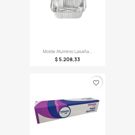
Molde Aluminio Lasaña...
$ 5.208,33
favorite_border