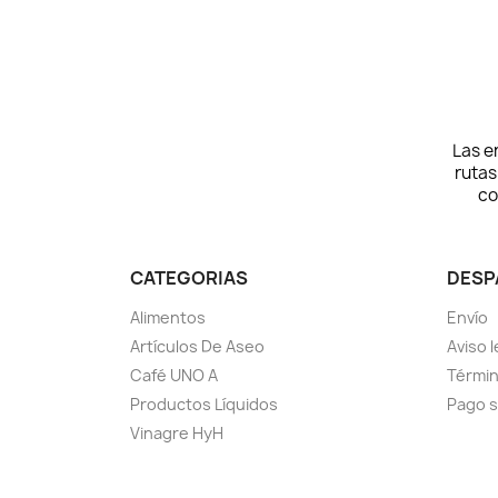
Las e
rutas
co
CATEGORIAS
DESP
Alimentos
Envío
Artículos De Aseo
Aviso l
Café UNO A
Términ
Productos Líquidos
Pago 
Vinagre HyH