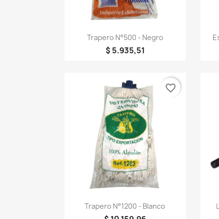
Vista rápida

Trapero N°500 - Negro
E
$ 5.935,51
favorite_border
Vista rápida

Trapero N°1200 - Blanco