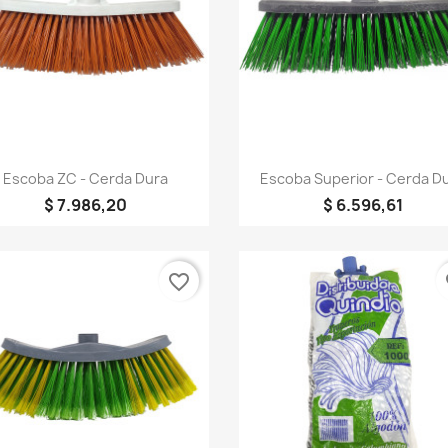
Vista rápida
Vista rápida


Escoba ZC - Cerda Dura
Escoba Superior - Cerda D
$ 7.986,20
$ 6.596,61
favorite_border
fa