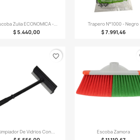
Vista rápida
Vista rápida


scoba Zulia ECONOMICA -...
Trapero N°1000 - Negro
$ 5.440,00
$ 7.991,46
favorite_border
fa
Vista rápida
Vista rápida


Limpiador De Vidrios Con...
Escoba Zamora