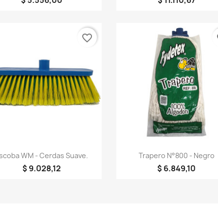
$ 5.556,00
$ 11.110,67
favorite_border
fa
Vista rápida
Vista rápida


scoba WM - Cerdas Suave.
Trapero N°800 - Negro
$ 9.028,12
$ 6.849,10