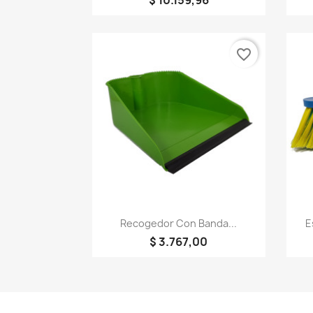
$ 10.159,96
favorite_border
Vista rápida

Recogedor Con Banda...
E
$ 3.767,00