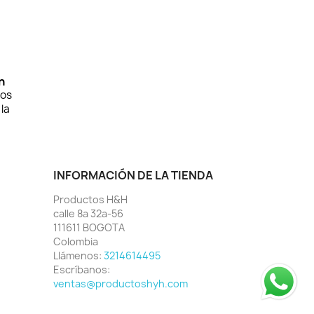
n
ros
la
INFORMACIÓN DE LA TIENDA
Productos H&H
calle 8a 32a-56
111611 BOGOTA
Colombia
Llámenos:
3214614495
Escríbanos:
ventas@productoshyh.com