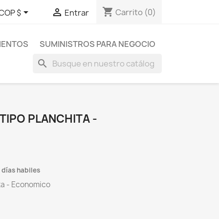
shopping_cart


Carrito
(0)
COP $
Entrar
MENTOS
SUMINISTROS PARA NEGOCIO
search
TIPO PLANCHITA -
 días habiles
ta - Economico