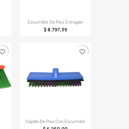
Vista rápida

Escurridor De Piso O Aragán
$ 8.797,39
vorite_border
favorite_border
Vista rápida

Cepillo De Piso Con Escurridor