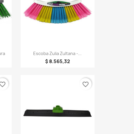
Vista rápida

ura
Escoba Zulia Zultana -...
$ 8.565,32
vorite_border
favorite_border