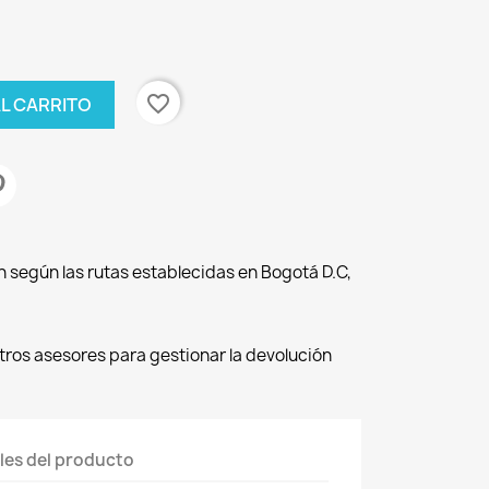
favorite_border
AL CARRITO
n según las rutas establecidas en Bogotá D.C,
os asesores para gestionar la devolución
les del producto