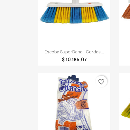
Vista rápida

Escoba SuperDana - Cerdas...
$ 10.185,07
favorite_border