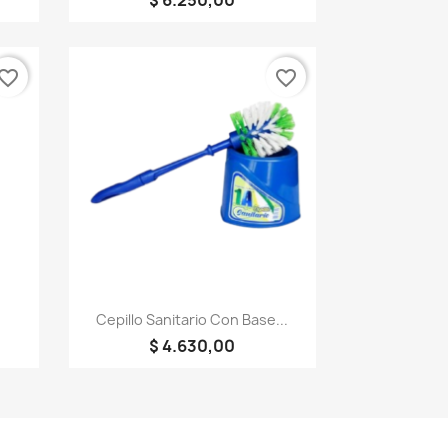
$ 6.250,00
vorite_border
favorite_border
Vista rápida

Cepillo Sanitario Con Base...
$ 4.630,00