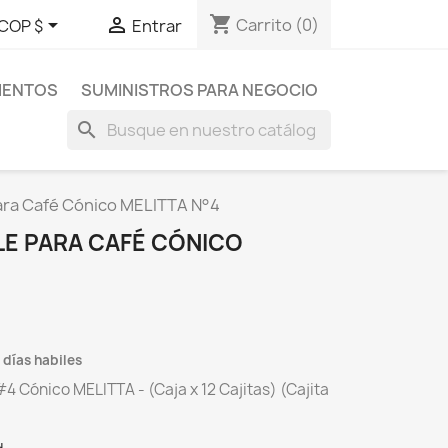
shopping_cart


Carrito
(0)
COP $
Entrar
MENTOS
SUMINISTROS PARA NEGOCIO
search
para Café Cónico MELITTA N°4
LE PARA CAFÉ CÓNICO
 días habiles
4 Cónico MELITTA - (Caja x 12 Cajitas) (Cajita