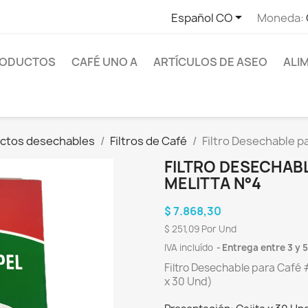

Español CO
Moneda:
RODUCTOS
CAFÉ UNO A
ARTÍCULOS DE ASEO
ALI
ctos desechables
Filtros de Café
Filtro Desechable 
FILTRO DESECHAB
MELITTA N°4
$ 7.868,30
$ 251,09 Por Und
IVA incluído
Entrega entre 3 y 5
Filtro Desechable para Café #
x 30 Und)