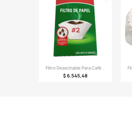
Vista rápida

Filtro Desechable Para Café...
Fi
$ 6.545,48