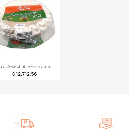
Vista rápida

ltro Desechable Para Café...
$ 12.712,56