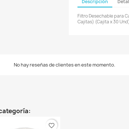
Descripción
Detal
Filtro Desechable para C
Cajitas) (Cajita x 30 Und
No hay reseñas de clientes en este momento.
categoría:
favorite_border