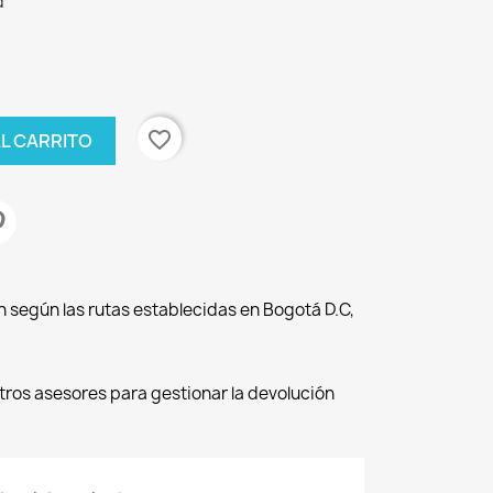
d
favorite_border
AL CARRITO
n según las rutas establecidas en Bogotá D.C,
os asesores para gestionar la devolución