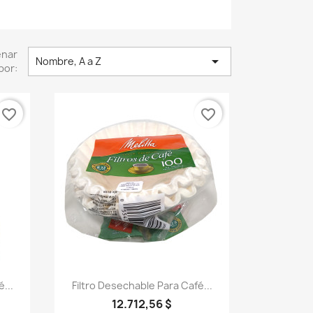
enar

Nombre, A a Z
por:
favorite_border
favorite_border
Vista rápida

...
Filtro Desechable Para Café...
12.712,56 $