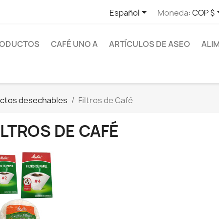

Español
Moneda:
COP $
RODUCTOS
CAFÉ UNO A
ARTÍCULOS DE ASEO
ALI
ctos desechables
Filtros de Café
ILTROS DE CAFÉ