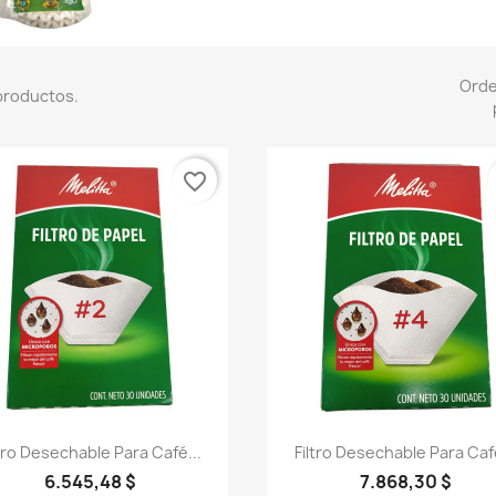
Ord
productos.
favorite_border
Vista rápida
Vista rápida


ltro Desechable Para Café...
Filtro Desechable Para Café
6.545,48 $
7.868,30 $